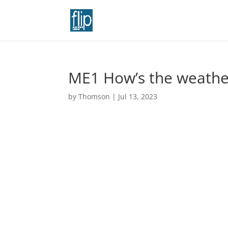
ME1 How’s the weathe
by
Thomson
|
Jul 13, 2023
Video
Player