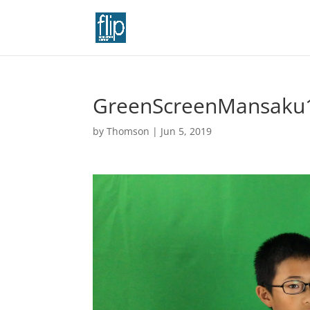
GreenScreenMansaku
by
Thomson
|
Jun 5, 2019
Video
Player