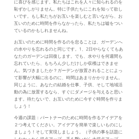
に喜びを感じます。私たちはこれを人々に知られるのを
恥ずかしがりません。特に子供たちにこれを知って欲し
いです。もし私たちがお互いを楽しむと言いながら、お
互いのために時間を作らなかったら、私たちは嘘をつい
ているのかもしれませんね。
お互いのために時間を作るのを怠ることは、ガーデンへ
の水やりを忘れるのと同じです。1、2日やらなくてもあ
なたのガーデンは回復します。でも、水やりを何週間も
忘れていたら、もちろん少しだけしか収穫はできませ
ん。気づきましたか？ガーデンが放置されることによっ
て影響が大幅に出るのに、時間はあまりかかりません。
同じように、あなたの結婚を仕事、子供、そして地域活
動の為に放置するなら、すぐにダメージを与えると思い
ます。待たないで、お互いのために今すぐ時間を作りま
しょう！
今週の課題：パートナーのために時間を作るアイデアを
２つ考えてください。アイデアを簡単で楽しいものにし
ましょう！そして実現しましょう。（子供の事を話題に
しなかったら得点アップ。手を繋いだら大得点アップ。